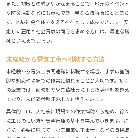
また、地域との繋がりが深まることで、地元のイベント
転職時に有利な電気工事の資格事情
や防災活動などにも貢献でき、単なる技術職にとどまら
資格取得支援制度の具体的なメリット
ず、地域社会全体を支える存在として成長できます。安
電気工事業界が資格取得を重視する理由
定した雇用と社会貢献の両方を求める方には、最適な職
種といえるでしょう。
キャリアアップを叶える電気工事関連職
電気工事で実現するキャリアアップ術
未経験から電気工事へ挑戦する方法
実務経験で広がる電気工事の可能性
未経験から電気工事関連職に転職する場合、まずは基礎
電気工事の昇給や賞与が期待できる道
的な知識や現場での作業に慣れることが大切です。多く
電気工事職で目指す技術者の将来像
の企業では、研修制度や先輩社員による指導体制を整え
リーダー職を目指す電気工事の働き方
ており、未経験者歓迎の求人も増えています。
長期就業を実現する働き方の秘訣
具体的には、入社後に現場での作業補助から始め、徐々
電気工事で長期就業が可能な理由とは
に工具の使い方や安全管理の基本を学んでいきます。さ
福利厚生で選ぶ電気工事関連職の安心
らに、必要に応じて「第二種電気工事士」などの資格取
働きやすい電気工事職場の特徴を紹介