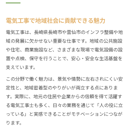
電気工事職が安定している理由を解説
景気に左右されない電気工事の強み
電気工事で地域社会に貢献できる魅力
長期就業を叶える電気工事の魅力とは
電気工事職で叶う正社員就職の利点
電気工事は、長崎県長崎市や雲仙市のインフラ整備や地
電気工事関連職が選ばれる背景とは
域の発展に欠かせない重要な仕事です。地域の公共施設
や住宅、商業施設など、さまざまな現場で電気設備の設
転職で注目される電気工事の仕事内容
置や点検、保守を行うことで、安心・安全な生活基盤を
電気工事の現場作業で活躍するには
支えています。
空調設備や太陽光発電の電気工事とは
この分野で働く魅力は、景気や情勢に左右されにくい安
電気工事で求められる具体的な業務内容
定性と、地域密着型のやりがいが両立する点にありま
住宅から施設管理までの電気工事例
す。実際に、地元の住民や企業からの信頼を得て活躍す
電気工事職の一日の流れと働き方
る電気工事士も多く、日々の業務を通じて「人の役に立
資格取得支援が魅力の電気工事業界
っている」と実感できることがモチベーションにつなが
電気工事で役立つ主な資格と取得支援
ります。
未経験から電気工事資格を目指す方法