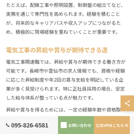
たとえば、配線工事や照明設置、制御盤の組立てなど、
実務を通じて専門性を高められます。経験を積むこと
が、将来的なキャリアパスや収入アップにつながるた
め、積極的に現場経験を重ねていくことが重要です。
電気工事の昇給や賞与が期待できる道
電気工事関連職では、昇給や賞与が期待できる働き方が
可能です。長崎市や雲仙市の求人情報でも、資格や経験
に応じた昇給制度や年2回の賞与支給を明記している企
業が多く見受けられます。特に正社員採用の場合、安定
した給与体系が整っている点が魅力です。
昇給や賞与を得るためには、一定の経験年数や資格取
得、現場での実績が求められるケースが多いです。たと
095-826-6581
お問い合わせ
公式HPはこちら
えば、第一種電気工事士の資格を取得し、現場管理を任