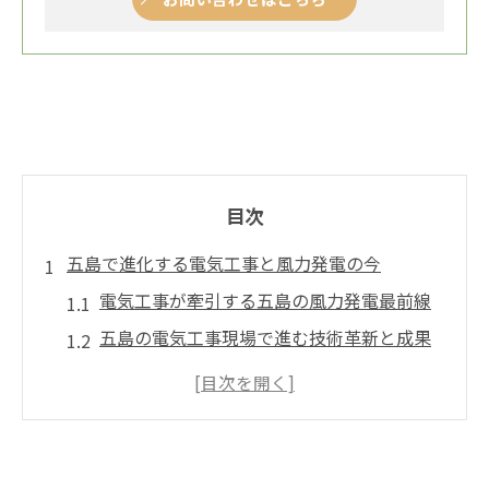
目次
五島で進化する電気工事と風力発電の今
電気工事が牽引する五島の風力発電最前線
五島の電気工事現場で進む技術革新と成果
風力発電導入に不可欠な電気工事の役割
地域振興を支える五島の電気工事改革
五島フローティングウィンドファームと電
気工事の連携