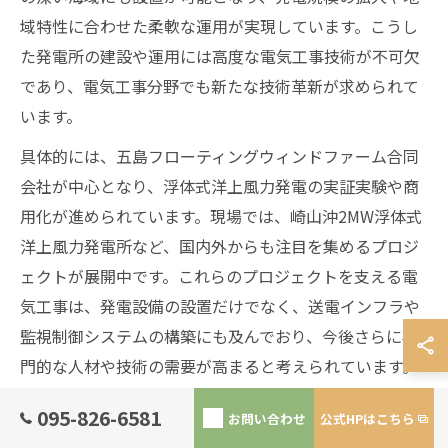
域特性に合わせた柔軟な運用が実現しています。こうし
た発電所の建設や運用には高度な電気工事技術が不可欠
であり、電気工事分野でも新たな技術革新が求められて
います。
具体的には、五島フローティングウィンドファーム合同
会社が中心となり、浮体式洋上風力発電の実証実験や商
用化が進められています。現場では、崎山沖2MW浮体式
洋上風力発電所など、国内外からも注目を集めるプロジ
ェクトが展開中です。これらのプロジェクトを支える電
気工事は、発電設備の設置だけでなく、送電インフラや
監視制御システムの構築にも及んでおり、今後さらに専
門的な人材や技術の需要が高まると考えられています。
095-826-6581
お問い合わせ
公式HPはこちら
電気工事が支える五島沖風力発電の現状