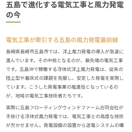
五島で進化する電気工事と風力発電
再生可能エネルギーを支える電気工事の技術革
の今
新
再生可能エネルギー実現へ電気工事が果た
す使命
電気工事が牽引する五島の風力発電最前線
先端技術導入が進む電気工事の現場事例
長崎県長崎市五島市では、洋上風力発電の導入が急速に
浮体式風力発電と電気工事の技術的進歩
進んでいます。その中核となるのが、最先端の電気工事
五島で進化する電気工事技術のポイント
です。五島沖で稼働する浮体式洋上風力発電は、従来の
環境配慮型電気工事技術が拡大中
陸上型や着床式の課題を克服し、安定した発電を実現し
浮体式洋上風力における電気工事の挑戦と成果
ています。こうした発電事業の推進役となっているの
が、地域の電気工事技術者たちです。
浮体式洋上風力発電での電気工事新手法
電気工事現場で直面する課題と解決策
実際に五島フローティングウィンドファーム合同会社が
五島沖での電気工事と不具合対策の最前線
手掛ける浮体式風力発電では、電気工事士の高度な技術
が欠かせません。発電設備の設置から送電システムの構
電気工事が支える浮体式風力の安全性と信