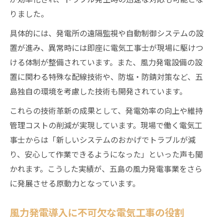
りました。
五島沖風力発電における電気工事の進化
風力発電安定運用を実現する電気工事
具体的には、発電所の遠隔監視や自動制御システムの設
持続可能な地域社会を実現する電気工事の役割
置が進み、異常時には即座に電気工事士が現場に駆けつ
ける体制が整備されています。また、風力発電設備の設
電気工事がもたらす地域社会への持続的貢
置に関わる特殊な配線技術や、防塩・防錆対策など、五
献
島独自の環境を考慮した技術も開発されています。
再生可能エネルギーと電気工事の社会的意
義
これらの技術革新の成果として、発電効率の向上や維持
管理コストの削減が実現しています。現場で働く電気工
地域に根ざした電気工事の価値と影響
事士からは「新しいシステムのおかげでトラブルが減
電気工事が促す五島の持続可能な発展
り、安心して作業できるようになった」といった声も聞
住民と共創する電気工事の取り組み
かれます。こうした実績が、五島の風力発電事業をさら
に発展させる原動力となっています。
風力発電導入に不可欠な電気工事の役割