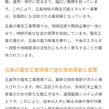
築、運用・保守に至るまで、幅広い業務を担っていま
頼性
す。これにより、五島地域の再生可能エネルギー事業
現場作業で求められる電気工事スキルの進
は、全国的にも注目される最前線となっています。
化
五島の電気工事現場では、地域住民や関係企業が一体と
環境と経済の両立へ導く電気工事の最前線
なり、持続可能な社会の実現を目指しています。電気工
電気工事が推進する環境配慮型風力発電
事の進化が、五島の風力発電を牽引し、今後のエネルギ
持続可能な経済成長を支える電気工事力
ー政策や地域経済の活性化にも大きく寄与することが期
地域経済と電気工事の好循環モデル
待されています。
環境保全と電気工事現場の取り組み
電気工事が描く新しい五島の未来像
五島の電気工事現場で進む技術革新と成果
電気工事から見る五島沖最新洋上風力発電事情
五島市の電気工事現場では、最新の技術革新が次々と導
五島沖洋上風力発電と電気工事の最新動向
入されています。特に注目されるのは、浮体式洋上風力
電気工事が支える五島沖風力発電の現状
発電のための新たな施工手法や、遠隔監視システムの導
最新電気工事技術が変える五島沖の風力発
入です。これにより、従来の人手に頼る点検や保守作業
電
が効率化され、トラブル発生時の迅速な対応も可能とな