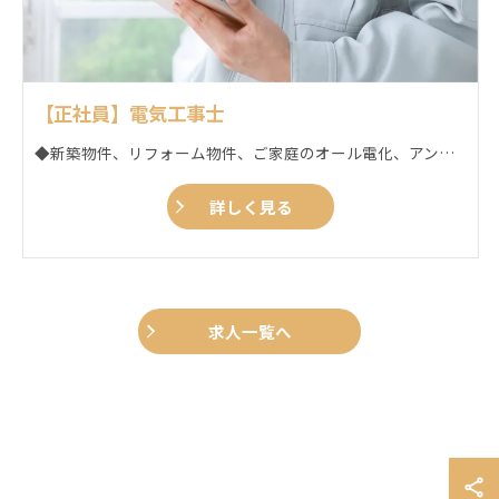
【正社員】電気工事士
◆新築物件、リフォーム物件、ご家庭のオール電化、アンテナ、エアコンなどの各種工事 ◆店舗や工場での太陽光発電システム、エアコン、配線、LED照明などの各種工事 ＜具体的には＞ ◆新築物件、リフォーム物件、ご家庭のオール電化、アンテナ、エアコンなどの各種工事 ◆店舗や工場での太陽光発電システム、エアコン、配線、LED照明などの各種工事 ＜担当エリア＞ 長崎市･佐世保市･島原市･ 諫早市･大村市･西海市･雲仙市･南島原市･長与町･時津町 ＜業務の特徴＞ ◎当社の工事のほとんどが利用者様のところでの作業となります。 直接感謝の言葉を頂く事も多く、やりがいも感じながらお仕事できます！ ◎当社の大きな特長は、大小さまざまな内容、規模の工事に関われる部分。 地域密着型の企業なので、エアコンの取付工事を例に出すと、個人宅の小さいものから、工場用の大きなものまでを扱っており、多くの経験が積めるので、スキルアップにもつながります。 さらに、機材の導入からメンテナンスまでを一手に行っているため、あなたのスキルで地域社会が抱える問題を直接解決することができ、やりがいに繋がります！ <アピールポイント> ★業務拡大のための増員募集です ★各種手当が充実(下記参照) ★業務支援システム導入により作業効率◎ ★社員全員に社用iPhoneを支給 当社は一般住宅から店舗や工場等までの幅広く電気工事を行っている会社です。 現場の比率は"一般住宅と店舗・工場等の比率は５:５の割合です。 今は社長も現役プレイヤーとして熟練の技術を継承しながら現場で頑張っています。 近年では一般住宅からの工事要請が急増しており、長崎の地域に根差しつつ、困ったことがあれば気軽に声をかけてもらえるような企業を目指しています。
詳しく見る
求人一覧へ